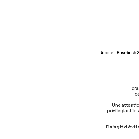
Accueil Rosebush 
d'a
de
Une attentio
privilégiant l
Il s'agit d'év