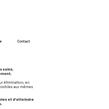
e
Contact
x sains
,
ement.
ur élimination, en
 sensibles aux mêmes
ables et d'atteindre
n.