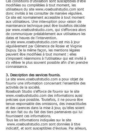
Ces conditions d’utilisation sont susceptibles d’être
modifiées ou complétées à tout moment, les
utilisateurs du site
www.rosebushstudio.com
sont
donc invités à les consulter de manière régulière.
Ce site est normalement accessible à tout moment
aux utilisateurs. Une interruption pour raison de
maintenance technique peut être toutefois décidée
par
www.rosebushstudio.com
, qui s’efforcera alors
de communiquer préalablement aux utilisateurs les
dates et heures de l’intervention.
Le site
www.rosebushstudio.com
est mis à jour
régulièrement par Clémence de Rosier et Virginie
Dupuy. De la même façon, les mentions légales
peuvent être modifiées à tout moment : elles
s’imposent néanmoins à l’utilisateur qui est invité à
s’y référer le plus souvent possible afin d’en prendre
connaissance.
3. Description des services fournis.
Le site
www.rosebushstudio.com
a pour objet de
fournir une information concernant l’ensemble des
activités de la société.
Rosebush Studio s’efforce de fournir sur le site
www.rosebushstudio.com
des informations aussi
précises que possible. Toutefois, il ne pourra être
tenue responsable des omissions, des inexactitudes
et des carences dans la mise à jour, qu’elles soient
de son fait ou du fait des tiers partenaires qui lui
fournissent ces informations.
Tous les informations indiquées sur le site
www.rosebushstudio.com
sont données à titre
indicatif, et sont susceptibles d’évoluer. Par ailleurs,