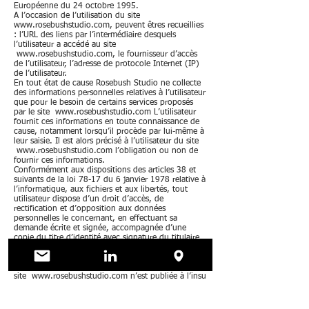
Européenne du 24 octobre 1995.
A l’occasion de l’utilisation du site
www.rosebushstudio.com
, peuvent êtres recueillies
: l’URL des liens par l’intermédiaire desquels
l’utilisateur a accédé au site
www.rosebushstudio.com
, le fournisseur d’accès
de l’utilisateur, l’adresse de protocole Internet (IP)
de l’utilisateur.
En tout état de cause Rosebush Studio ne collecte
des informations personnelles relatives à l’utilisateur
que pour le besoin de certains services proposés
par le site
www.rosebushstudio.com
L’utilisateur
fournit ces informations en toute connaissance de
cause, notamment lorsqu’il procède par lui-même à
leur saisie. Il est alors précisé à l’utilisateur du site
www.rosebushstudio.com
l’obligation ou non de
fournir ces informations.
Conformément aux dispositions des articles 38 et
suivants de la loi 78-17 du 6 janvier 1978 relative à
l’informatique, aux fichiers et aux libertés, tout
utilisateur dispose d’un droit d’accès, de
rectification et d’opposition aux données
personnelles le concernant, en effectuant sa
demande écrite et signée, accompagnée d’une
copie du titre d’identité avec signature du titulaire
de la pièce, en précisant l’adresse à laquelle la
réponse doit être envoyée.
Aucune information personnelle de l’utilisateur du
site
www.rosebushstudio.com
n’est publiée à l’insu
de l’utilisateur, échangée, transférée, cédée ou
vendue sur un support quelconque à des tiers.
Seule l’hypothèse du rachat de Rosebush Studio et